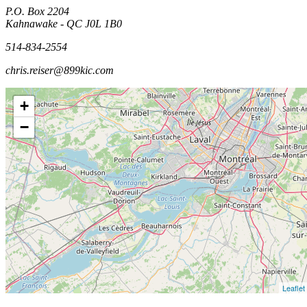
P.O. Box 2204
Kahnawake - QC J0L 1B0
514-834-2554
chris.reiser@899kic.com
+
−
Leaflet