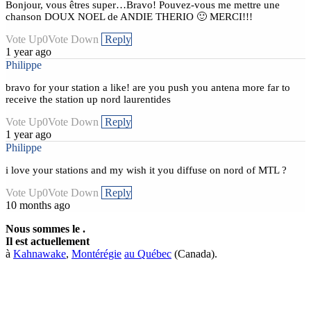
Bonjour, vous êtres super…Bravo! Pouvez-vous me mettre une
chanson DOUX NOEL de ANDIE THERIO 🙂 MERCI!!!
Vote Up
0
Vote Down
Reply
1 year ago
Philippe
bravo for your station a like! are you push you antena more far to
receive the station up nord laurentides
Vote Up
0
Vote Down
Reply
1 year ago
Philippe
i love your stations and my wish it you diffuse on nord of MTL ?
Vote Up
0
Vote Down
Reply
10 months ago
Nous sommes le
.
Il est actuellement
à
Kahnawake
,
Montérégie
au Québec
(Canada).